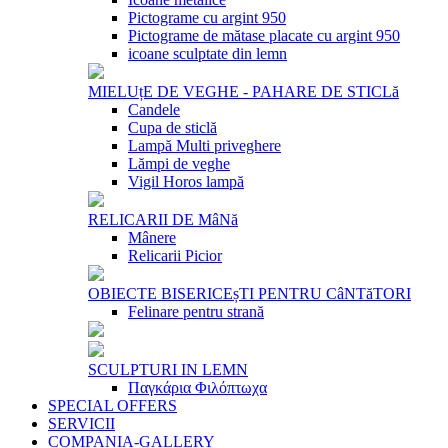
Pictograme cu argint 950
Pictograme de mătase placate cu argint 950
icoane sculptate din lemn
MIELUțE DE VEGHE - PAHARE DE STICLă
Candele
Cupa de sticlă
Lampă Multi priveghere
Lămpi de veghe
Vigil Horos lampă
RELICARII DE MâNă
Mânere
Relicarii Picior
OBIECTE BISERICEșTI PENTRU CâNTăTORI
Felinare pentru strană
SCULPTURI IN LEMN
Παγκάρια Φιλόπτωχα
SPECIAL OFFERS
SERVICII
COMPANIA-GALLERY