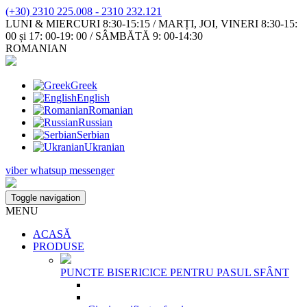
(+30) 2310 225.008 - 2310 232.121
LUNI & MIERCURI 8:30-15:15 / MARȚI, JOI, VINERI 8:30-15:
00 și 17: 00-19: 00 / SÂMBĂTĂ 9: 00-14:30
ROMANIAN
Greek
English
Romanian
Russian
Serbian
Ukranian
viber
whatsup
messenger
Toggle navigation
MENU
ACASĂ
PRODUSE
PUNCTE BISERICICE PENTRU PASUL SFÂNT