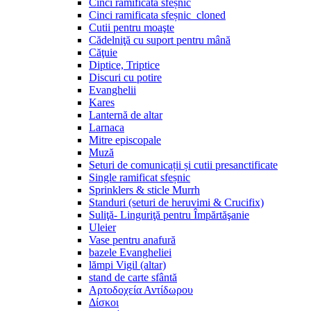
Cinci ramificata sfeșnic
Cinci ramificata sfeșnic_cloned
Cutii pentru moaşte
Cădelniţă cu suport pentru mână
Căţuie
Diptice, Triptice
Discuri cu potire
Evanghelii
Kares
Lanternă de altar
Larnaca
Mitre episcopale
Muză
Seturi de comunicații și cutii presanctificate
Single ramificat sfeșnic
Sprinklers & sticle Murrh
Standuri (seturi de heruvimi & Crucifix)
Suliţă- Linguriţă pentru Împărtăşanie
Uleier
Vase pentru anafură
bazele Evangheliei
lămpi Vigil (altar)
stand de carte sfântă
Αρτοδοχεία Αντίδωρου
Δίσκοι