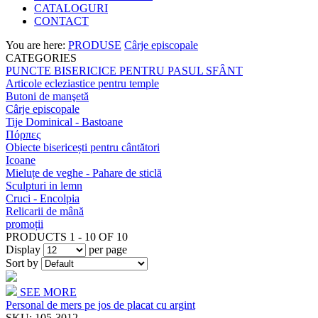
CATALOGURI
CONTACT
You are here:
PRODUSE
Cârje episcopale
CATEGORIES
PUNCTE BISERICICE PENTRU PASUL SFÂNT
Articole ecleziastice pentru temple
Butoni de manşetă
Cârje episcopale
Tije Dominical - Bastoane
Πόρπες
Obiecte bisericești pentru cântători
Icoane
Mieluțe de veghe - Pahare de sticlă
Sculpturi in lemn
Cruci - Encolpia
Relicarii de mână
promoții
PRODUCTS 1 - 10 OF 10
Display
per page
Sort by
SEE MORE
Personal de mers pe jos de placat cu argint
SKU:
105-3012