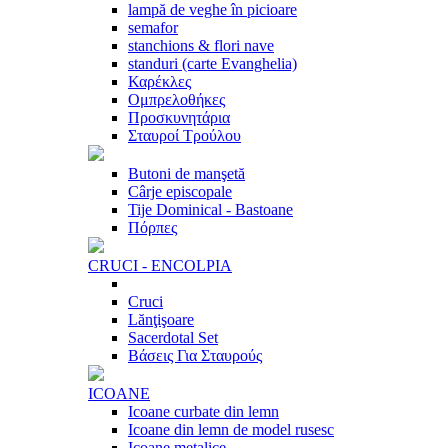
lampă de veghe în picioare
semafor
stanchions & flori nave
standuri (carte Evanghelia)
Καρέκλες
Ομπρελοθήκες
Προσκυνητάρια
Σταυροί Τρούλου
Butoni de manşetă
Cârje episcopale
Tije Dominical - Bastoane
Πόρπες
CRUCI - ENCOLPIA
Cruci
Lănţişoare
Sacerdotal Set
Βάσεις Για Σταυρούς
ICOANE
Icoane curbate din lemn
Icoane din lemn de model rusesc
Icoane metalice