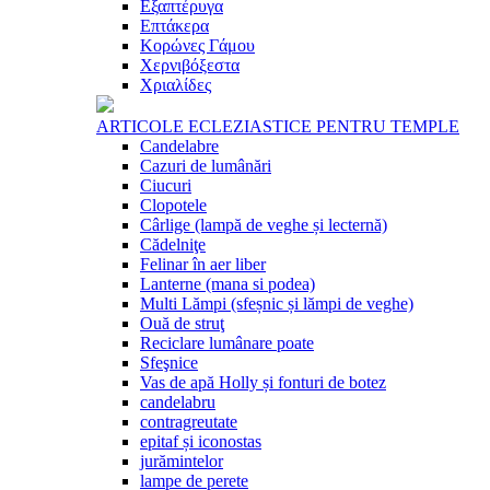
Εξαπτέρυγα
Επτάκερα
Κορώνες Γάμου
Χερνιβόξεστα
Χριαλίδες
ARTICOLE ECLEZIASTICE PENTRU TEMPLE
Candelabre
Cazuri de lumânări
Ciucuri
Clopotele
Cârlige (lampă de veghe și lecternă)
Cădelniţe
Felinar în aer liber
Lanterne (mana si podea)
Multi Lămpi (sfeșnic și lămpi de veghe)
Ouă de struţ
Reciclare lumânare poate
Sfeşnice
Vas de apă Holly și fonturi de botez
candelabru
contragreutate
epitaf și iconostas
jurămintelor
lampe de perete