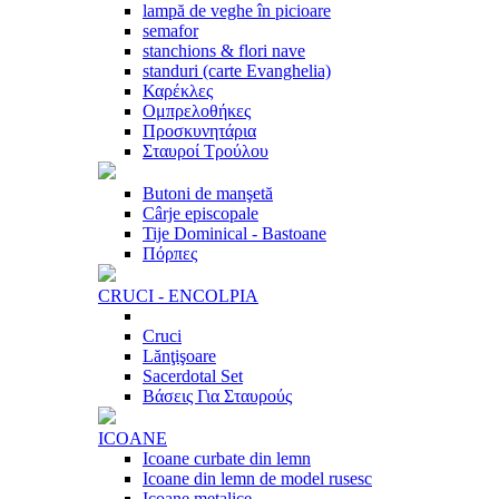
lampă de veghe în picioare
semafor
stanchions & flori nave
standuri (carte Evanghelia)
Καρέκλες
Ομπρελοθήκες
Προσκυνητάρια
Σταυροί Τρούλου
Butoni de manşetă
Cârje episcopale
Tije Dominical - Bastoane
Πόρπες
CRUCI - ENCOLPIA
Cruci
Lănţişoare
Sacerdotal Set
Βάσεις Για Σταυρούς
ICOANE
Icoane curbate din lemn
Icoane din lemn de model rusesc
Icoane metalice