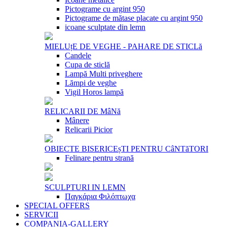
Pictograme cu argint 950
Pictograme de mătase placate cu argint 950
icoane sculptate din lemn
MIELUțE DE VEGHE - PAHARE DE STICLă
Candele
Cupa de sticlă
Lampă Multi priveghere
Lămpi de veghe
Vigil Horos lampă
RELICARII DE MâNă
Mânere
Relicarii Picior
OBIECTE BISERICEșTI PENTRU CâNTăTORI
Felinare pentru strană
SCULPTURI IN LEMN
Παγκάρια Φιλόπτωχα
SPECIAL OFFERS
SERVICII
COMPANIA-GALLERY