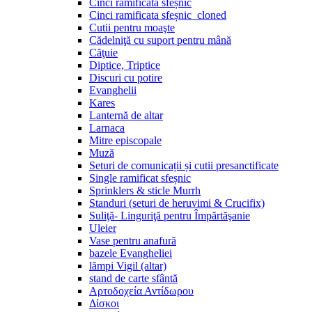
Cinci ramificata sfeșnic
Cinci ramificata sfeșnic_cloned
Cutii pentru moaşte
Cădelniţă cu suport pentru mână
Căţuie
Diptice, Triptice
Discuri cu potire
Evanghelii
Kares
Lanternă de altar
Larnaca
Mitre episcopale
Muză
Seturi de comunicații și cutii presanctificate
Single ramificat sfeșnic
Sprinklers & sticle Murrh
Standuri (seturi de heruvimi & Crucifix)
Suliţă- Linguriţă pentru Împărtăşanie
Uleier
Vase pentru anafură
bazele Evangheliei
lămpi Vigil (altar)
stand de carte sfântă
Αρτοδοχεία Αντίδωρου
Δίσκοι