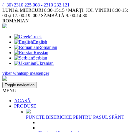
(+30) 2310 225.008 - 2310 232.121
LUNI & MIERCURI 8:30-15:15 / MARȚI, JOI, VINERI 8:30-15:
00 și 17: 00-19: 00 / SÂMBĂTĂ 9: 00-14:30
ROMANIAN
Greek
English
Romanian
Russian
Serbian
Ukranian
viber
whatsup
messenger
Toggle navigation
MENU
ACASĂ
PRODUSE
PUNCTE BISERICICE PENTRU PASUL SFÂNT