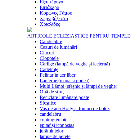
Εξαπτέρυγα
Επτάκερα
Κορώνες Γάμου
Χερνιβόξεστα
Χριαλίδες
ARTICOLE ECLEZIASTICE PENTRU TEMPLE
Candelabre
Cazuri de lumânări
Ciucuri
Clopotele
Cârlige (lampă de veghe și lecternă)
Cădelniţe
Felinar în aer liber
Lanterne (mana si podea)
Multi Lămpi (sfeșnic și lămpi de veghe)
Ouă de struţ
Reciclare lumânare poate
Sfeşnice
Vas de apă Holly și fonturi de botez
candelabru
contragreutate
epitaf și iconostas
jurămintelor
lampe de perete