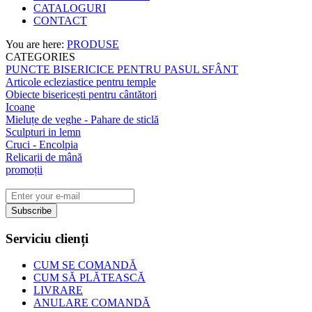
CATALOGURI
CONTACT
You are here:
PRODUSE
CATEGORIES
PUNCTE BISERICICE PENTRU PASUL SFÂNT
Articole ecleziastice pentru temple
Obiecte bisericești pentru cântători
Icoane
Mieluțe de veghe - Pahare de sticlă
Sculpturi in lemn
Cruci - Encolpia
Relicarii de mână
promoții
Subscribe
Serviciu clienți
CUM SE COMANDĂ
CUM SĂ PLĂTEASCĂ
LIVRARE
ANULARE COMANDĂ