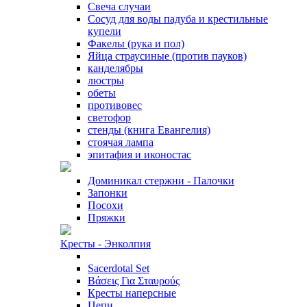
Свеча случаи
Сосуд для воды падуба и крестильные
купели
Факелы (рука и пол)
Яйца страусиные (против пауков)
канделябры
люстры
обеты
противовес
светофор
стенды (книга Евангелия)
стоячая лампа
эпитафия и иконостас
Доминикал стержни - Палочки
Запонки
Посохи
Пряжки
Кресты - Энколпия
Sacerdotal Set
Βάσεις Για Σταυρούς
Кресты наперсные
Цепи