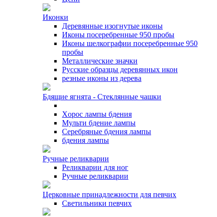
Иконки
Деревянные изогнутые иконы
Иконы посеребренные 950 пробы
Иконы шелкографии посеребренные 950
пробы
Металлические значки
Русские образцы деревянных икон
резные иконы из дерева
Бдящие ягнята - Стеклянные чашки
Xорос лампы бдения
Мульти бдение лампы
Серебряные бдения лампы
бдения лампы
Ручные реликварии
Реликварии для ног
Ручные реликварии
Церковные принадлежности для певчих
Светильники певчих