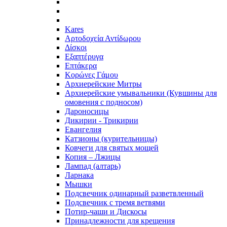
Kares
Αρτοδοχεία Αντίδωρου
Δίσκοι
Εξαπτέρυγα
Επτάκερα
Κορώνες Γάμου
Архиерейские Митры
Архиерейские умывальники (Кувшины для
омовения с подносом)
Дароносицы
Дикирии - Трикирии
Евангелия
Катзионы (курительницы)
Ковчеги для святых мощей
Копия – Лжицы
Лампад (алтарь)
Ларнака
Мышки
Подсвечник одинарный разветвленный
Подсвечник с тремя ветвями
Потир-чаши и Дискосы
Принадлежности для крещения