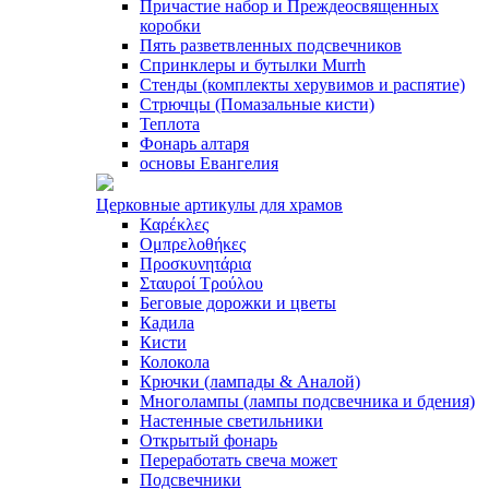
Причастие набор и Преждеосвященных
коробки
Пять разветвленных подсвечников
Спринклеры и бутылки Murrh
Стенды (комплекты херувимов и распятие)
Стрючцы (Помазальные кисти)
Теплота
Фонарь алтаря
основы Евангелия
Церковные артикулы для храмов
Καρέκλες
Ομπρελοθήκες
Προσκυνητάρια
Σταυροί Τρούλου
Беговые дорожки и цветы
Кадила
Кисти
Колокола
Крючки (лампады & Аналой)
Многолампы (лампы подсвечника и бдения)
Настенные светильники
Открытый фонарь
Переработать свеча может
Подсвечники