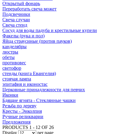
Открытый фонарь
Переработать свеча может
Подсвечники
Свеча случаи
Свеча стенд
Сосуд для воды падуба и крестильные купели
Факелы (рука и пол)
Яйца страусиные (против пауков)
канделябры
люстры
обеты
противовес
светофор
стенды (книга Евангелия)
стоячая лампа
эпитафия и иконостас
Церковные принадлежности для певчих
Иконки
Бдящие ягнята - Стеклянные чашки
Резьба по дереву
Кресты - Энколпия
Ручные реликварии
Предложения
PRODUCTS 1 - 12 OF 26
Display
per page