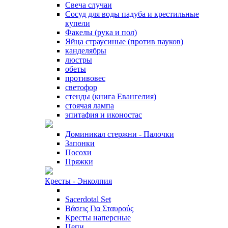
Свеча случаи
Сосуд для воды падуба и крестильные
купели
Факелы (рука и пол)
Яйца страусиные (против пауков)
канделябры
люстры
обеты
противовес
светофор
стенды (книга Евангелия)
стоячая лампа
эпитафия и иконостас
Доминикал стержни - Палочки
Запонки
Посохи
Пряжки
Кресты - Энколпия
Sacerdotal Set
Βάσεις Για Σταυρούς
Кресты наперсные
Цепи