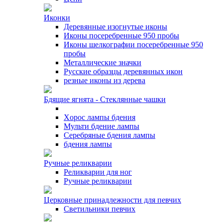
Иконки
Деревянные изогнутые иконы
Иконы посеребренные 950 пробы
Иконы шелкографии посеребренные 950
пробы
Металлические значки
Русские образцы деревянных икон
резные иконы из дерева
Бдящие ягнята - Стеклянные чашки
Xорос лампы бдения
Мульти бдение лампы
Серебряные бдения лампы
бдения лампы
Ручные реликварии
Реликварии для ног
Ручные реликварии
Церковные принадлежности для певчих
Светильники певчих