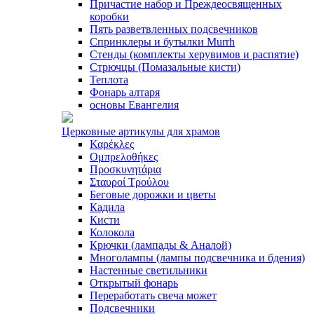
Причастие набор и Преждеосвященных
коробки
Пять разветвленных подсвечников
Спринклеры и бутылки Murrh
Стенды (комплекты херувимов и распятие)
Стрючцы (Помазальные кисти)
Теплота
Фонарь алтаря
основы Евангелия
Церковные артикулы для храмов
Καρέκλες
Ομπρελοθήκες
Προσκυνητάρια
Σταυροί Τρούλου
Беговые дорожки и цветы
Кадила
Кисти
Колокола
Крючки (лампады & Аналой)
Многолампы (лампы подсвечника и бдения)
Настенные светильники
Открытый фонарь
Переработать свеча может
Подсвечники