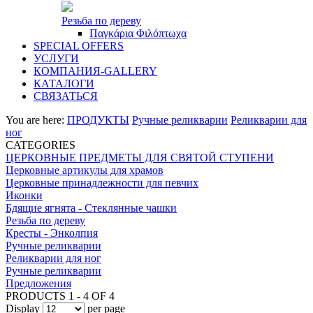
Резьба по дереву
Παγκάρια Φιλόπτωχα
SPECIAL OFFERS
УСЛУГИ
КОМПАНИЯ-GALLERY
КАТАЛОГИ
СВЯЗАТЬСЯ
You are here:
ПРОДУКТЫ
Ручные реликварии
Реликварии для
ног
CATEGORIES
ЦЕРКОВНЫЕ ПРЕДМЕТЫ ДЛЯ СВЯТОЙ СТУПЕНИ
Церковные артикулы для храмов
Церковные принадлежности для певчих
Иконки
Бдящие ягнята - Стеклянные чашки
Резьба по дереву
Кресты - Энколпия
Ручные реликварии
Реликварии для ног
Ручные реликварии
Предложения
PRODUCTS 1 - 4 OF 4
Display
per page