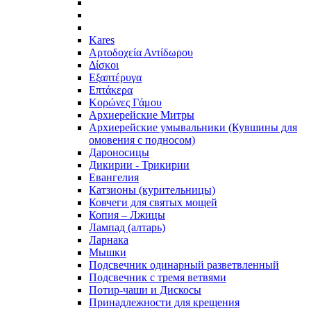
Kares
Αρτοδοχεία Αντίδωρου
Δίσκοι
Εξαπτέρυγα
Επτάκερα
Κορώνες Γάμου
Архиерейские Митры
Архиерейские умывальники (Кувшины для
омовения с подносом)
Дароносицы
Дикирии - Трикирии
Евангелия
Катзионы (курительницы)
Ковчеги для святых мощей
Копия – Лжицы
Лампад (алтарь)
Ларнака
Мышки
Подсвечник одинарный разветвленный
Подсвечник с тремя ветвями
Потир-чаши и Дискосы
Принадлежности для крещения