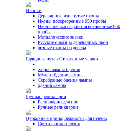
Иконки
Деревянные изогнутые иконы
Иконы посеребренные 950 пробы
Иконы шелкографии посеребренные 950
пробы
Металлические значки
Русские образцы деревянных икон
резные иконы из дерева
Бдящие ягнята - Стеклянные чашки
Xорос лампы бдения
Мульти бдение лампы
Серебряные бдения лампы
бдения лампы
Ручные реликварии
Реликварии для ног
Ручные реликварии
Церковные принадлежности для певчих
Светильники певчих