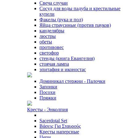
Свеча случаи
Сосуд для воды падуба и крестильные
купели
Факелы (рука и пол)
Яйца страусиные (против пауков)
канделябры
люстры
обеты
противовес
светофор
стенды (книга Евангелия)
стоячая лампа
эпитафия и иконостас
Доминикал стержни - Палочки
Запонки
Посохи
Пряжки
Кресты - Энколпия
Sacerdotal Set
Βάσεις Για Σταυρούς
Кресты наперсные
Цепи