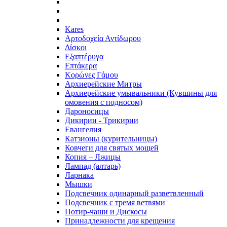
Kares
Αρτοδοχεία Αντίδωρου
Δίσκοι
Εξαπτέρυγα
Επτάκερα
Κορώνες Γάμου
Архиерейские Митры
Архиерейские умывальники (Кувшины для
омовения с подносом)
Дароносицы
Дикирии - Трикирии
Евангелия
Катзионы (курительницы)
Ковчеги для святых мощей
Копия – Лжицы
Лампад (алтарь)
Ларнака
Мышки
Подсвечник одинарный разветвленный
Подсвечник с тремя ветвями
Потир-чаши и Дискосы
Принадлежности для крещения