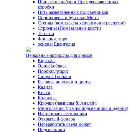
Причастие набор и Преждеосвященных
коробки
Пять разветвленных подсвечников
Спринклеры и бутылки Murrh
Стенды (комплекты херувимов и распятие)
Стрючцы (Помазальные кисти)
Теплота
Фонарь алтаря
основы Евангелия
Церковные артикулы для храмов
Καρέκλες
Ομπρελοθήκες
Προσκυνητάρια
Σταυροί Τρούλου
Беговые дорожки и цветы
Кадила
Кисти
Колокола
Крючки (лампады & Аналой)
Многолампы (лампы подсвечника и бдения)
Настенные светильники
Открытый фонарь
Переработать свеча может
Подсвечники