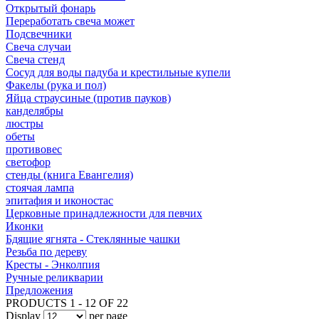
Открытый фонарь
Переработать свеча может
Подсвечники
Свеча случаи
Свеча стенд
Сосуд для воды падуба и крестильные купели
Факелы (рука и пол)
Яйца страусиные (против пауков)
канделябры
люстры
обеты
противовес
светофор
стенды (книга Евангелия)
стоячая лампа
эпитафия и иконостас
Церковные принадлежности для певчих
Иконки
Бдящие ягнята - Стеклянные чашки
Резьба по дереву
Кресты - Энколпия
Ручные реликварии
Предложения
PRODUCTS 1 - 12 OF 22
Display
per page