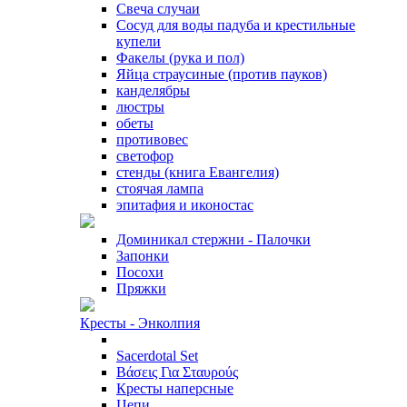
Свеча случаи
Сосуд для воды падуба и крестильные
купели
Факелы (рука и пол)
Яйца страусиные (против пауков)
канделябры
люстры
обеты
противовес
светофор
стенды (книга Евангелия)
стоячая лампа
эпитафия и иконостас
Доминикал стержни - Палочки
Запонки
Посохи
Пряжки
Кресты - Энколпия
Sacerdotal Set
Βάσεις Για Σταυρούς
Кресты наперсные
Цепи