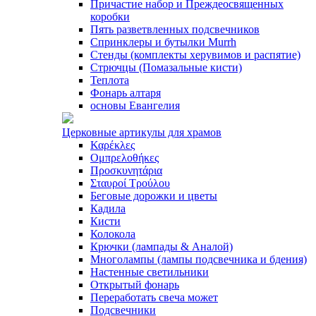
Причастие набор и Преждеосвященных
коробки
Пять разветвленных подсвечников
Спринклеры и бутылки Murrh
Стенды (комплекты херувимов и распятие)
Стрючцы (Помазальные кисти)
Теплота
Фонарь алтаря
основы Евангелия
Церковные артикулы для храмов
Καρέκλες
Ομπρελοθήκες
Προσκυνητάρια
Σταυροί Τρούλου
Беговые дорожки и цветы
Кадила
Кисти
Колокола
Крючки (лампады & Аналой)
Многолампы (лампы подсвечника и бдения)
Настенные светильники
Открытый фонарь
Переработать свеча может
Подсвечники