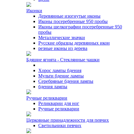
Иконки
Деревянные изогнутые иконы
Иконы посеребренные 950 пробы
Иконы шелкографии посеребренные 950
пробы
Металлические значки
Русские образцы деревянных икон
резные иконы из дерева
Бдящие ягнята - Стеклянные чашки
Xорос лампы бдения
Мульти бдение лампы
Серебряные бдения лампы
бдения лампы
Ручные реликварии
Реликварии для ног
Ручные реликварии
Церковные принадлежности для певчих
Светильники певчих