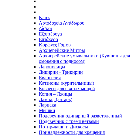
Kares
Αρτοδοχεία Αντίδωρου
Δίσκοι
Εξαπτέρυγα
Επτάκερα
Κορώνες Γάμου
Архиерейские Митры
Архиерейские умывальники (Кувшины для
омовения с подносом)
Дароносицы
Дикирии - Трикирии
Евангелия
Катзионы (курительницы)
Ковчеги для святых мощей
Копия – Лжицы
Лампад (алтарь)
Ларнака
Мышки
Подсвечник одинарный разветвленный
Подсвечник с тремя ветвями
Потир-чаши и Дискосы
Принадлежности для крещения