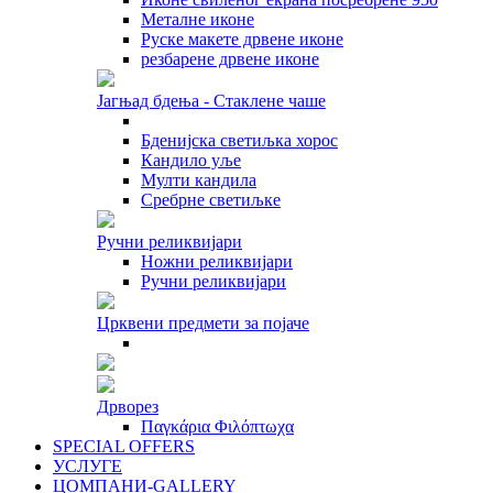
Металне иконе
Руске макете дрвене иконе
резбарене дрвене иконе
Јагњад бдења - Стаклене чаше
Бденијска светиљка хорос
Кандило уље
Мулти кандила
Сребрне светиљке
Ручни реликвијари
Ножни реликвијари
Ручни реликвијари
Црквени предмети за појаче
Дрворез
Παγκάρια Φιλόπτωχα
SPECIAL OFFERS
УСЛУГЕ
ЦОМПАНИ-GALLERY