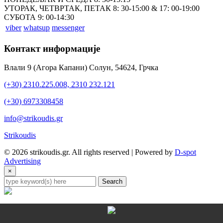
УТОРАК, ЧЕТВРТАК, ПЕТАК 8: 30-15:00 & 17: 00-19:00
СУБОТА 9: 00-14:30
viber
whatsup
messenger
Контакт информације
Влали 9 (Агора Капани) Солун, 54624, Грчка
(+30) 2310.225.008, 2310 232.121
(+30) 6973308458
info@strikoudis.gr
Strikoudis
© 2026 strikoudis.gr. All rights reserved | Powered by
D-spot
Advertising
×
Search