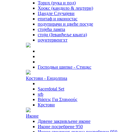
Торцх (рука и под)
Хоокс (кандило & лецтерн)
Цандле Случајеви
епитаф и иконостас
подупирачи и цвеће посуде
стојећа лампа
стоји (Јеванђеље књига)
цоунтервеигхт
Господњи шипке - Стицкс
Крстови - Енцолпиа
Sacerdotal Set
srb
Βάσεις Για Σταυρούς
Крстови
Иконе
Дрвене закривљене иконе
Иконе посребрене 950
Иконе свиленог екрана посребрене 950