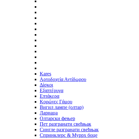
Kares
Αρτοδοχεία Αντίδωρου
Δίσκοι
Εξαπτέρυγα
Επτάκερα
Κορώνες Γάμου
Вигил лампе (олтар)
Ларнаца
Олтарски фењер
Пет разгранати свећњак
Сингле разгранати свећњак
Спринклерс & Муррх боце