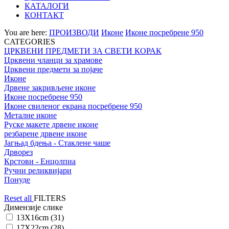
КАТАЛОГИ
КОНТАКТ
You are here:
ПРОИЗВОДИ
Иконе
Иконе посребрене 950
CATEGORIES
ЦРКВЕНИ ПРЕДМЕТИ ЗА СВЕТИ КОРАК
Црквени чланци за храмове
Црквени предмети за појаче
Иконе
Дрвене закривљене иконе
Иконе посребрене 950
Иконе свиленог екрана посребрене 950
Металне иконе
Руске макете дрвене иконе
резбарене дрвене иконе
Јагњад бдења - Стаклене чаше
Дрворез
Крстови - Енцолпиа
Ручни реликвијари
Понуде
Reset all
FILTERS
Димензије слике
13X16cm (31)
17X22cm (28)