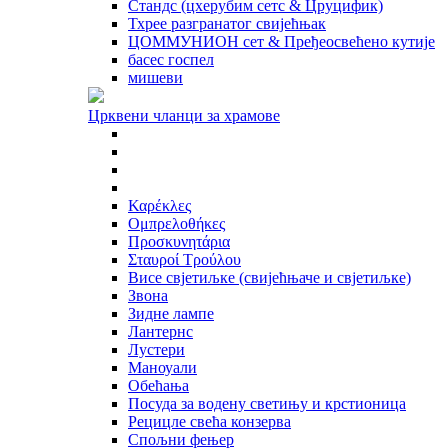
Стандс (цхерубим сетс & Цруцифик)
Тхрее разгранатог свијећњак
ЦОММУНИОН сет & Пређеосвећено кутије
басес госпел
мишеви
Црквени чланци за храмове
Καρέκλες
Ομπρελοθήκες
Προσκυνητάρια
Σταυροί Τρούλου
Висе свјетиљке (свијећњаче и свјетиљке)
Звона
Зидне лампе
Лантернс
Лустери
Маноуали
Обећања
Посуда за водену светињу и крстионица
Рецицле свећа конзерва
Спољни фењер