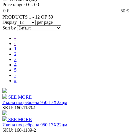
Price range
0 € - 0 €
0 €
50 €
PRODUCTS 1 - 12 OF 59
Display
per page
Sort by
«
‹
1
2
3
4
5
›
»
SEE MORE
Икона посребрена 950 17Χ22цм
SKU:
160-1189-1
SEE MORE
Икона посребрена 950 17Χ22цм
SKU:
160-1189-2