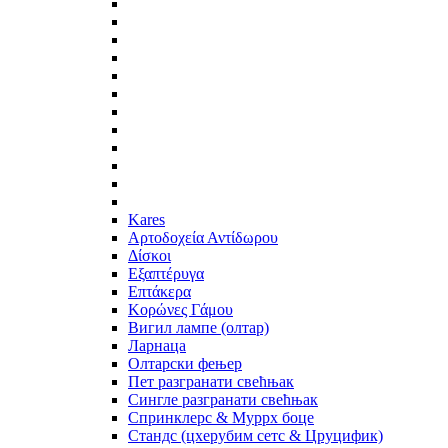
Kares
Αρτοδοχεία Αντίδωρου
Δίσκοι
Εξαπτέρυγα
Επτάκερα
Κορώνες Γάμου
Вигил лампе (олтар)
Ларнаца
Олтарски фењер
Пет разгранати свећњак
Сингле разгранати свећњак
Спринклерс & Муррх боце
Стандс (цхерубим сетс & Цруцифик)