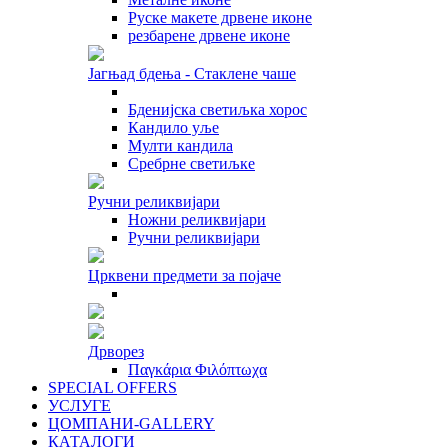
Руске макете дрвене иконе
резбарене дрвене иконе
Јагњад бдења - Стаклене чаше
Бденијска светиљка хорос
Кандило уље
Мулти кандила
Сребрне светиљке
Ручни реликвијари
Ножни реликвијари
Ручни реликвијари
Црквени предмети за појаче
Дрворез
Παγκάρια Φιλόπτωχα
SPECIAL OFFERS
УСЛУГЕ
ЦОМПАНИ-GALLERY
КАТАЛОГИ