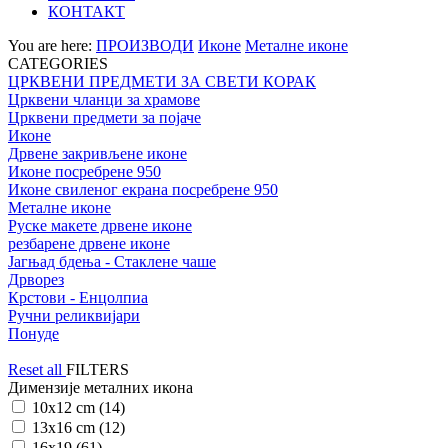
КОНТАКТ
You are here:
ПРОИЗВОДИ
Иконе
Металне иконе
CATEGORIES
ЦРКВЕНИ ПРЕДМЕТИ ЗА СВЕТИ КОРАК
Црквени чланци за храмове
Црквени предмети за појаче
Иконе
Дрвене закривљене иконе
Иконе посребрене 950
Иконе свиленог екрана посребрене 950
Металне иконе
Руске макете дрвене иконе
резбарене дрвене иконе
Јагњад бдења - Стаклене чаше
Дрворез
Крстови - Енцолпиа
Ручни реликвијари
Понуде
Reset all
FILTERS
Димензије металних икона
10x12 cm (14)
13x16 cm (12)
16x19 (61)