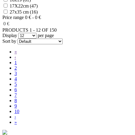
17X22cm (47)
27x35 cm (16)
Price range
0 € - 0 €
0 €
PRODUCTS 1 - 12 OF 150
Display
per page
Sort by
«
‹
1
2
3
4
5
6
7
8
9
10
›
»