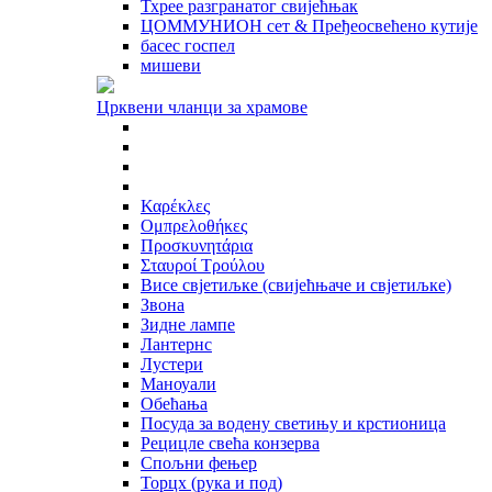
Тхрее разгранатог свијећњак
ЦОММУНИОН сет & Пређеосвећено кутије
басес госпел
мишеви
Црквени чланци за храмове
Καρέκλες
Ομπρελοθήκες
Προσκυνητάρια
Σταυροί Τρούλου
Висе свјетиљке (свијећњаче и свјетиљке)
Звона
Зидне лампе
Лантернс
Лустери
Маноуали
Обећања
Посуда за водену светињу и крстионица
Рецицле свећа конзерва
Спољни фењер
Торцх (рука и под)