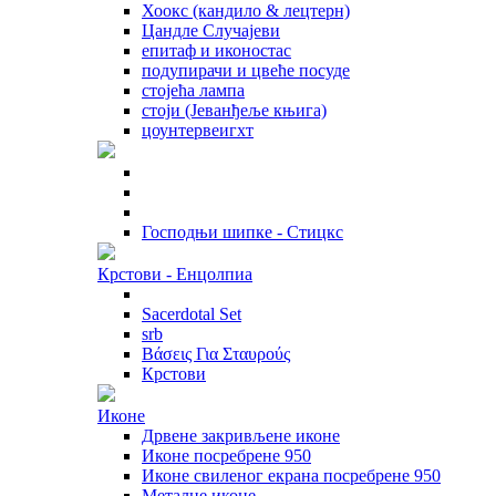
Хоокс (кандило & лецтерн)
Цандле Случајеви
епитаф и иконостас
подупирачи и цвеће посуде
стојећа лампа
стоји (Јеванђеље књига)
цоунтервеигхт
Господњи шипке - Стицкс
Крстови - Енцолпиа
Sacerdotal Set
srb
Βάσεις Για Σταυρούς
Крстови
Иконе
Дрвене закривљене иконе
Иконе посребрене 950
Иконе свиленог екрана посребрене 950
Металне иконе