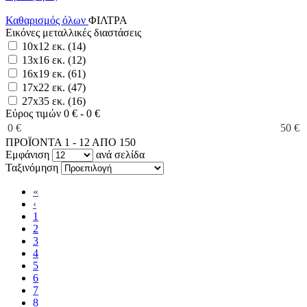
Καθαρισμός όλων
ΦΙΛΤΡΑ
Εικόνες μεταλλικές διαστάσεις
10x12 εκ. (14)
13x16 εκ. (12)
16x19 εκ. (61)
17x22 εκ. (47)
27x35 εκ. (16)
Εύρος τιμών
0 € - 0 €
0 €
50 €
ΠΡΟΪΟΝΤΑ 1 - 12 ΑΠΟ 150
Εμφάνιση
ανά σελίδα
Ταξινόμηση
«
‹
1
2
3
4
5
6
7
8