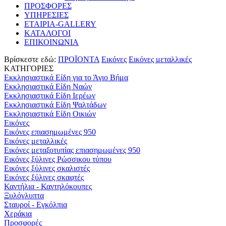
ΠΡΟΣΦΟΡΕΣ
ΥΠΗΡΕΣΙΕΣ
ΕΤΑΙΡΙΑ-GALLERY
ΚΑΤΑΛΟΓΟΙ
ΕΠΙΚΟΙΝΩΝΙΑ
Βρίσκεστε εδώ:
ΠΡΟΪΟΝΤΑ
Εικόνες
Εικόνες μεταλλικές
ΚΑΤΗΓΟΡΙΕΣ
Εκκλησιαστικά Είδη για το Άγιο Βήμα
Εκκλησιαστικά Είδη Ναών
Εκκλησιαστικά Είδη Ιερέων
Εκκλησιαστικά Είδη Ψαλτάδων
Εκκλησιαστικά Είδη Οικιών
Εικόνες
Εικόνες επιασημωμένες 950
Εικόνες μεταλλικές
Εικόνες μεταξοτυπίας επιασημωμένες 950
Εικόνες ξύλινες Ρώσσικου τύπου
Εικόνες ξύλινες σκαλιστές
Εικόνες ξύλινες σκαφτές
Καντήλια - Καντηλόκουπες
Ξυλόγλυπτα
Σταυροί - Εγκόλπια
Χεράκια
Προσφορές