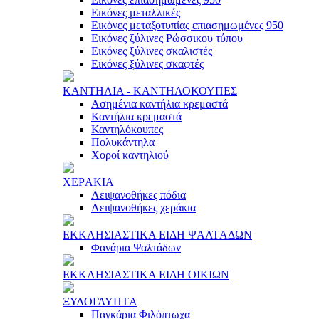
Εικόνες μεταλλικές
Εικόνες μεταξοτυπίας επιασημωμένες 950
Εικόνες ξύλινες Ρώσσικου τύπου
Εικόνες ξύλινες σκαλιστές
Εικόνες ξύλινες σκαφτές
ΚAΝΤΗΛΙA - ΚAΝΤΗΛΟΚΟΥΠΕΣ
Ασημένια καντήλια κρεμαστά
Καντήλια κρεμαστά
Καντηλόκουπες
Πολυκάντηλα
Χοροί καντηλιού
ΧΕΡAΚΙA
Λειψανοθήκες πόδια
Λειψανοθήκες χεράκια
ΕΚΚΛΗΣΙAΣΤΙΚA ΕΙΔΗ ΨAΛΤAΔΩΝ
Φανάρια Ψαλτάδων
ΕΚΚΛΗΣΙAΣΤΙΚA ΕΙΔΗ ΟΙΚΙΩΝ
ΞΥΛΟΓΛΥΠΤA
Παγκάρια Φιλόπτωχα