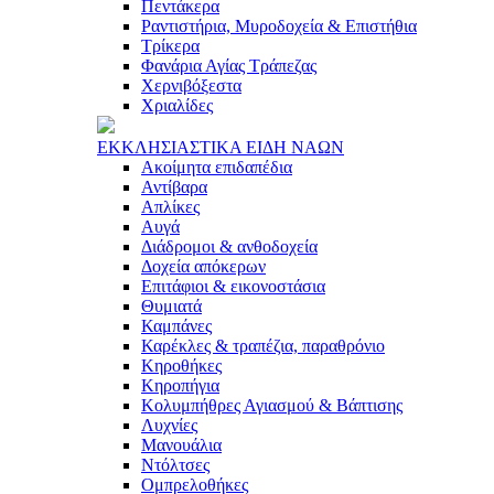
Πεντάκερα
Ραντιστήρια, Μυροδοχεία & Επιστήθια
Τρίκερα
Φανάρια Αγίας Τράπεζας
Χερνιβόξεστα
Χριαλίδες
ΕΚΚΛΗΣΙAΣΤΙΚA ΕΙΔΗ ΝAΩΝ
Ακοίμητα επιδαπέδια
Αντίβαρα
Απλίκες
Αυγά
Διάδρομοι & ανθοδοχεία
Δοχεία απόκερων
Επιτάφιοι & εικονοστάσια
Θυμιατά
Καμπάνες
Καρέκλες & τραπέζια, παραθρόνιο
Κηροθήκες
Κηροπήγια
Κολυμπήθρες Αγιασμού & Βάπτισης
Λυχνίες
Μανουάλια
Ντόλτσες
Ομπρελοθήκες