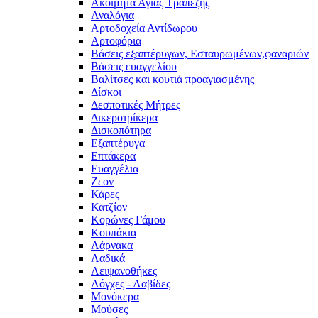
Ακοίμητα Αγίας Τραπέζης
Αναλόγια
Αρτοδοχεία Αντίδωρου
Αρτοφόρια
Βάσεις εξαπτέρυγων, Εσταυρωμένων,φαναριών
Βάσεις ευαγγελίου
Βαλίτσες και κουτιά προαγιασμένης
Δίσκοι
Δεσποτικές Μήτρες
Δικεροτρίκερα
Δισκοπότηρα
Εξαπτέρυγα
Επτάκερα
Ευαγγέλια
Ζεον
Κάρες
Κατζίον
Κορώνες Γάμου
Κουπάκια
Λάρνακα
Λαδικά
Λειψανοθήκες
Λόγχες - Λαβίδες
Μονόκερα
Μούσες