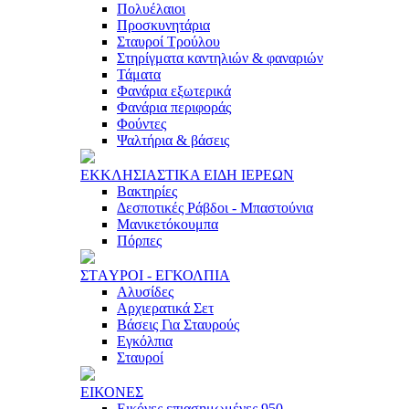
Πολυέλαιοι
Προσκυνητάρια
Σταυροί Τρούλου
Στηρίγματα καντηλιών & φαναριών
Τάματα
Φανάρια εξωτερικά
Φανάρια περιφοράς
Φούντες
Ψαλτήρια & βάσεις
ΕΚΚΛΗΣΙAΣΤΙΚA ΕΙΔΗ ΙΕΡΕΩΝ
Βακτηρίες
Δεσποτικές Ράβδοι - Μπαστούνια
Μανικετόκουμπα
Πόρπες
ΣΤAΥΡΟΙ - ΕΓΚΟΛΠΙA
Αλυσίδες
Αρχιερατικά Σετ
Βάσεις Για Σταυρούς
Εγκόλπια
Σταυροί
ΕΙΚΟΝΕΣ
Εικόνες επιασημωμένες 950