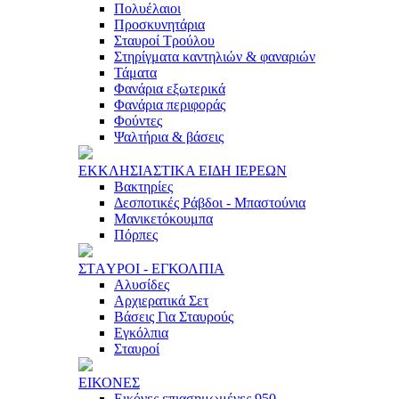
Πολυέλαιοι
Προσκυνητάρια
Σταυροί Τρούλου
Στηρίγματα καντηλιών & φαναριών
Τάματα
Φανάρια εξωτερικά
Φανάρια περιφοράς
Φούντες
Ψαλτήρια & βάσεις
ΕΚΚΛΗΣΙAΣΤΙΚA ΕΙΔΗ ΙΕΡΕΩΝ
Βακτηρίες
Δεσποτικές Ράβδοι - Μπαστούνια
Μανικετόκουμπα
Πόρπες
ΣΤAΥΡΟΙ - ΕΓΚΟΛΠΙA
Αλυσίδες
Αρχιερατικά Σετ
Βάσεις Για Σταυρούς
Εγκόλπια
Σταυροί
ΕΙΚΟΝΕΣ
Εικόνες επιασημωμένες 950