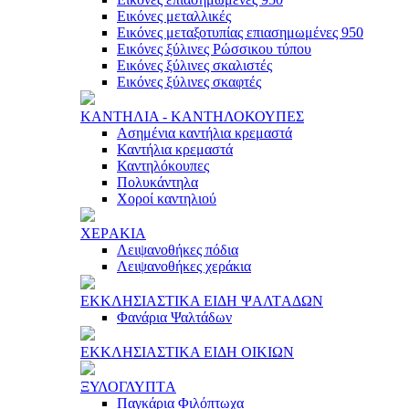
Εικόνες μεταλλικές
Εικόνες μεταξοτυπίας επιασημωμένες 950
Εικόνες ξύλινες Ρώσσικου τύπου
Εικόνες ξύλινες σκαλιστές
Εικόνες ξύλινες σκαφτές
ΚAΝΤΗΛΙA - ΚAΝΤΗΛΟΚΟΥΠΕΣ
Ασημένια καντήλια κρεμαστά
Καντήλια κρεμαστά
Καντηλόκουπες
Πολυκάντηλα
Χοροί καντηλιού
ΧΕΡAΚΙA
Λειψανοθήκες πόδια
Λειψανοθήκες χεράκια
ΕΚΚΛΗΣΙAΣΤΙΚA ΕΙΔΗ ΨAΛΤAΔΩΝ
Φανάρια Ψαλτάδων
ΕΚΚΛΗΣΙAΣΤΙΚA ΕΙΔΗ ΟΙΚΙΩΝ
ΞΥΛΟΓΛΥΠΤA
Παγκάρια Φιλόπτωχα