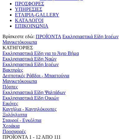
ΠΡΟΣΦΟΡΕΣ
ΥΠΗΡΕΣΙΕΣ
ΕΤΑΙΡΙΑ-GALLERY
ΚΑΤΑΛΟΓΟΙ
ΕΠΙΚΟΙΝΩΝΙΑ
Βρίσκεστε εδώ:
ΠΡΟΪΟΝΤΑ
Εκκλησιαστικά Είδη Ιερέων
Μανικετόκουμπα
ΚΑΤΗΓΟΡΙΕΣ
Εκκλησιαστικά Είδη για το Άγιο Βήμα
Εκκλησιαστικά Είδη Ναών
Εκκλησιαστικά Είδη Ιερέων
Βακτηρίες
Δεσποτικές Ράβδοι - Μπαστούνια
Μανικετόκουμπα
Πόρπες
Εκκλησιαστικά Είδη Ψαλτάδων
Εκκλησιαστικά Είδη Οικιών
Εικόνες
Καντήλια - Καντηλόκουπες
Ξυλόγλυπτα
Σταυροί - Εγκόλπια
Χεράκια
Προσφορές
ΠΡΟΪΟΝΤΑ 1 - 12 ΑΠΟ 111