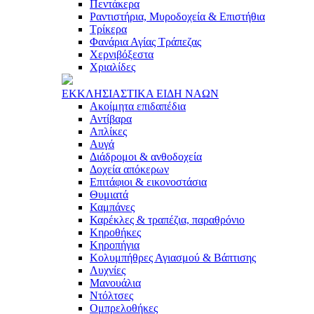
Πεντάκερα
Ραντιστήρια, Μυροδοχεία & Επιστήθια
Τρίκερα
Φανάρια Αγίας Τράπεζας
Χερνιβόξεστα
Χριαλίδες
ΕΚΚΛΗΣΙAΣΤΙΚA ΕΙΔΗ ΝAΩΝ
Ακοίμητα επιδαπέδια
Αντίβαρα
Απλίκες
Αυγά
Διάδρομοι & ανθοδοχεία
Δοχεία απόκερων
Επιτάφιοι & εικονοστάσια
Θυμιατά
Καμπάνες
Καρέκλες & τραπέζια, παραθρόνιο
Κηροθήκες
Κηροπήγια
Κολυμπήθρες Αγιασμού & Βάπτισης
Λυχνίες
Μανουάλια
Ντόλτσες
Ομπρελοθήκες