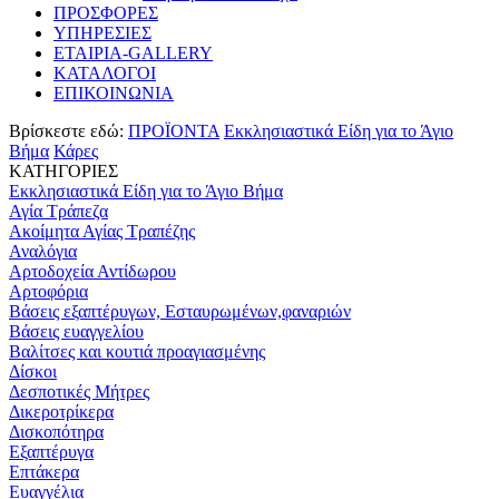
ΠΡΟΣΦΟΡΕΣ
ΥΠΗΡΕΣΙΕΣ
ΕΤΑΙΡΙΑ-GALLERY
ΚΑΤΑΛΟΓΟΙ
ΕΠΙΚΟΙΝΩΝΙΑ
Βρίσκεστε εδώ:
ΠΡΟΪΟΝΤΑ
Εκκλησιαστικά Είδη για το Άγιο
Βήμα
Κάρες
ΚΑΤΗΓΟΡΙΕΣ
Εκκλησιαστικά Είδη για το Άγιο Βήμα
Αγία Τράπεζα
Ακοίμητα Αγίας Τραπέζης
Αναλόγια
Αρτοδοχεία Αντίδωρου
Αρτοφόρια
Βάσεις εξαπτέρυγων, Εσταυρωμένων,φαναριών
Βάσεις ευαγγελίου
Βαλίτσες και κουτιά προαγιασμένης
Δίσκοι
Δεσποτικές Μήτρες
Δικεροτρίκερα
Δισκοπότηρα
Εξαπτέρυγα
Επτάκερα
Ευαγγέλια