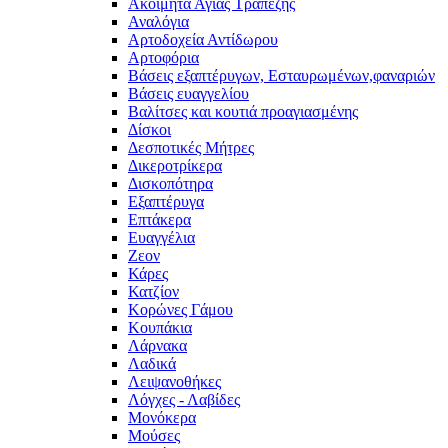
Ακοίμητα Αγίας Τραπέζης
Αναλόγια
Αρτοδοχεία Αντίδωρου
Αρτοφόρια
Βάσεις εξαπτέρυγων, Εσταυρωμένων,φαναριών
Βάσεις ευαγγελίου
Βαλίτσες και κουτιά προαγιασμένης
Δίσκοι
Δεσποτικές Μήτρες
Δικεροτρίκερα
Δισκοπότηρα
Εξαπτέρυγα
Επτάκερα
Ευαγγέλια
Ζεον
Κάρες
Κατζίον
Κορώνες Γάμου
Κουπάκια
Λάρνακα
Λαδικά
Λειψανοθήκες
Λόγχες - Λαβίδες
Μονόκερα
Μούσες