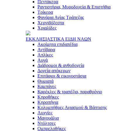
Πεντάκερα
Ραντιστήρια, Μυροδοχεία & Επιστήθια
Τρίκερα
Φανάρια Αγίας Τράπεζας
Χερνιβόξεστα
Χριαλίδες
ΕΚΚΛΗΣΙAΣΤΙΚA ΕΙΔΗ ΝAΩΝ
Ακοίμητα επιδαπέδια
Αντίβαρα
Απλίκες
Αυγά
Διάδρομοι & ανθοδοχεία
Δοχεία απόκερων
Επιτάφιοι & εικονοστάσια
Θυμιατά
Καμπάνες
Καρέκλες & τραπέζια, παραθρόνιο
Κηροθήκες
Κηροπήγια
Κολυμπήθρες Αγιασμού & Βάπτισης
Λυχνίες
Μανουάλια
Ντόλτσες
Ομπρελοθήκες