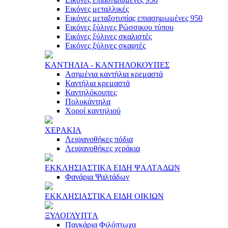
Εικόνες μεταλλικές
Εικόνες μεταξοτυπίας επιασημωμένες 950
Εικόνες ξύλινες Ρώσσικου τύπου
Εικόνες ξύλινες σκαλιστές
Εικόνες ξύλινες σκαφτές
ΚAΝΤΗΛΙA - ΚAΝΤΗΛΟΚΟΥΠΕΣ
Ασημένια καντήλια κρεμαστά
Καντήλια κρεμαστά
Καντηλόκουπες
Πολυκάντηλα
Χοροί καντηλιού
ΧΕΡAΚΙA
Λειψανοθήκες πόδια
Λειψανοθήκες χεράκια
ΕΚΚΛΗΣΙAΣΤΙΚA ΕΙΔΗ ΨAΛΤAΔΩΝ
Φανάρια Ψαλτάδων
ΕΚΚΛΗΣΙAΣΤΙΚA ΕΙΔΗ ΟΙΚΙΩΝ
ΞΥΛΟΓΛΥΠΤA
Παγκάρια Φιλόπτωχα