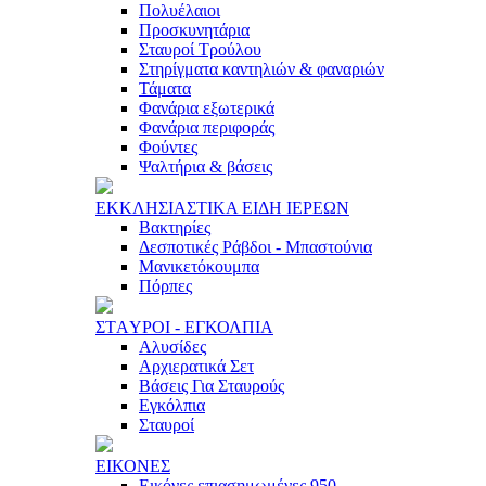
Πολυέλαιοι
Προσκυνητάρια
Σταυροί Τρούλου
Στηρίγματα καντηλιών & φαναριών
Τάματα
Φανάρια εξωτερικά
Φανάρια περιφοράς
Φούντες
Ψαλτήρια & βάσεις
ΕΚΚΛΗΣΙAΣΤΙΚA ΕΙΔΗ ΙΕΡΕΩΝ
Βακτηρίες
Δεσποτικές Ράβδοι - Μπαστούνια
Μανικετόκουμπα
Πόρπες
ΣΤAΥΡΟΙ - ΕΓΚΟΛΠΙA
Αλυσίδες
Αρχιερατικά Σετ
Βάσεις Για Σταυρούς
Εγκόλπια
Σταυροί
ΕΙΚΟΝΕΣ
Εικόνες επιασημωμένες 950