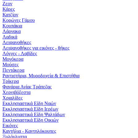
Ζεον
Κάρες
Κατζίον
Κορώνες Γάμου
Κουπάκια
Λάρνακα
Λαδικά
Λειψανοθήκες
Λειψανοθήκες για εικόνες - θήκες
Λόγχες - Λαβίδες
Μονόκερα
Μούσες
Πεντάκερα
Ραντιστήρια, Μυροδοχεία & Επιστήθια
Τρίκερα
Φανάρια Αγίας Τράπεζας
Χερνιβόξεστα
Χριαλίδες
Εκκλησιαστικά Είδη Ναών
Εκκλησιαστικά Είδη Ιερέων
Εκκλησιαστικά Είδη Ψαλτάδων
Εκκλησιαστικά Είδη Οικιών
Εικόνες
Καντήλια - Καντηλόκουπες
Ξυλόγλυπτα