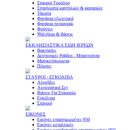
Σταυροί Τρούλου
Στηρίγματα καντηλιών & φαναριών
Τάματα
Φανάρια εξωτερικά
Φανάρια περιφοράς
Φούντες
Ψαλτήρια & βάσεις
ΕΚΚΛΗΣΙAΣΤΙΚA ΕΙΔΗ ΙΕΡΕΩΝ
Βακτηρίες
Δεσποτικές Ράβδοι - Μπαστούνια
Μανικετόκουμπα
Πόρπες
ΣΤAΥΡΟΙ - ΕΓΚΟΛΠΙA
Αλυσίδες
Αρχιερατικά Σετ
Βάσεις Για Σταυρούς
Εγκόλπια
Σταυροί
ΕΙΚΟΝΕΣ
Εικόνες επιασημωμένες 950
Εικόνες μεταλλικές
Εικόνες μεταξοτυπίας επιασημωμένες 950