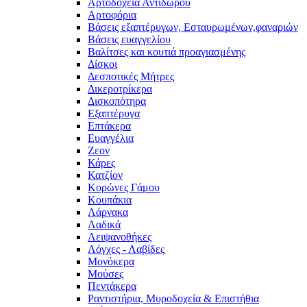
Αρτοδοχεία Αντίδωρου
Αρτοφόρια
Βάσεις εξαπτέρυγων, Εσταυρωμένων,φαναριών
Βάσεις ευαγγελίου
Βαλίτσες και κουτιά προαγιασμένης
Δίσκοι
Δεσποτικές Μήτρες
Δικεροτρίκερα
Δισκοπότηρα
Εξαπτέρυγα
Επτάκερα
Ευαγγέλια
Ζεον
Κάρες
Κατζίον
Κορώνες Γάμου
Κουπάκια
Λάρνακα
Λαδικά
Λειψανοθήκες
Λόγχες - Λαβίδες
Μονόκερα
Μούσες
Πεντάκερα
Ραντιστήρια, Μυροδοχεία & Επιστήθια