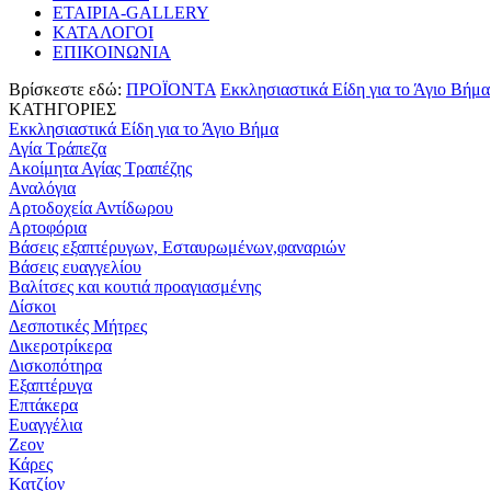
ΕΤΑΙΡΙΑ-GALLERY
ΚΑΤΑΛΟΓΟΙ
ΕΠΙΚΟΙΝΩΝΙΑ
Βρίσκεστε εδώ:
ΠΡΟΪΟΝΤΑ
Εκκλησιαστικά Είδη για το Άγιο Βήμα
ΚΑΤΗΓΟΡΙΕΣ
Εκκλησιαστικά Είδη για το Άγιο Βήμα
Αγία Τράπεζα
Ακοίμητα Αγίας Τραπέζης
Αναλόγια
Αρτοδοχεία Αντίδωρου
Αρτοφόρια
Βάσεις εξαπτέρυγων, Εσταυρωμένων,φαναριών
Βάσεις ευαγγελίου
Βαλίτσες και κουτιά προαγιασμένης
Δίσκοι
Δεσποτικές Μήτρες
Δικεροτρίκερα
Δισκοπότηρα
Εξαπτέρυγα
Επτάκερα
Ευαγγέλια
Ζεον
Κάρες
Κατζίον