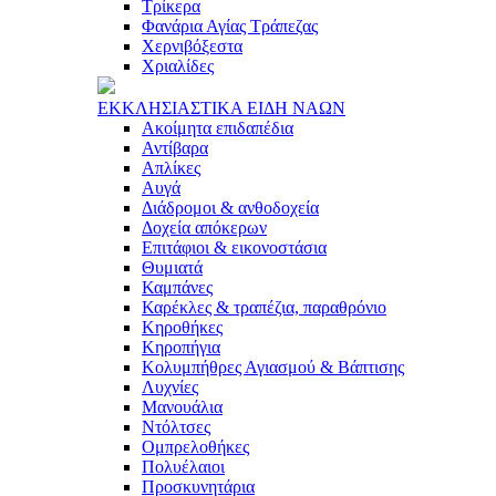
Τρίκερα
Φανάρια Αγίας Τράπεζας
Χερνιβόξεστα
Χριαλίδες
ΕΚΚΛΗΣΙAΣΤΙΚA ΕΙΔΗ ΝAΩΝ
Ακοίμητα επιδαπέδια
Αντίβαρα
Απλίκες
Αυγά
Διάδρομοι & ανθοδοχεία
Δοχεία απόκερων
Επιτάφιοι & εικονοστάσια
Θυμιατά
Καμπάνες
Καρέκλες & τραπέζια, παραθρόνιο
Κηροθήκες
Κηροπήγια
Κολυμπήθρες Αγιασμού & Βάπτισης
Λυχνίες
Μανουάλια
Ντόλτσες
Ομπρελοθήκες
Πολυέλαιοι
Προσκυνητάρια