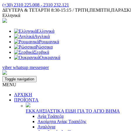
(+30) 2310 225.008 - 2310 232.121
ΔΕΥΤΕΡΑ & ΤΕΤΑΡΤΗ 8:30-15:15 / ΤΡΙΤΗ,ΠΕΜΠΤΗ,ΠΑΡΑΣΚΕΥΗ 
Ελληνικά
Ελληνικά
Αγγλικά
Ρουμανικά
Ρώσσικα
Σερβικά
Ουκρανικά
viber
whatsup
messenger
Toggle navigation
MENU
ΑΡΧΙΚΗ
ΠΡΟΪΟΝΤA
ΕΚΚΛΗΣΙAΣΤΙΚA ΕΙΔΗ ΓΙA ΤΟ AΓΙΟ ΒΗΜA
Αγία Τράπεζα
Ακοίμητα Αγίας Τραπέζης
Αναλόγια