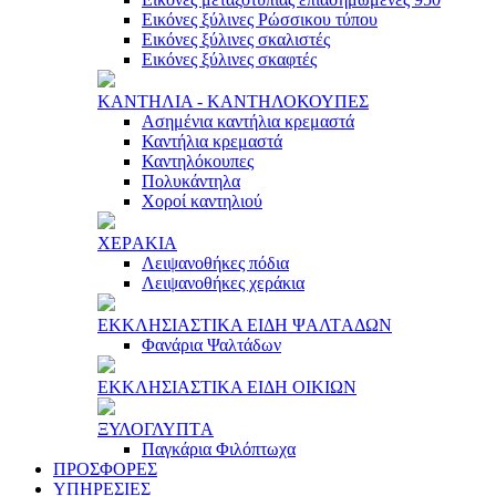
Εικόνες ξύλινες Ρώσσικου τύπου
Εικόνες ξύλινες σκαλιστές
Εικόνες ξύλινες σκαφτές
ΚAΝΤΗΛΙA - ΚAΝΤΗΛΟΚΟΥΠΕΣ
Ασημένια καντήλια κρεμαστά
Καντήλια κρεμαστά
Καντηλόκουπες
Πολυκάντηλα
Χοροί καντηλιού
ΧΕΡAΚΙA
Λειψανοθήκες πόδια
Λειψανοθήκες χεράκια
ΕΚΚΛΗΣΙAΣΤΙΚA ΕΙΔΗ ΨAΛΤAΔΩΝ
Φανάρια Ψαλτάδων
ΕΚΚΛΗΣΙAΣΤΙΚA ΕΙΔΗ ΟΙΚΙΩΝ
ΞΥΛΟΓΛΥΠΤA
Παγκάρια Φιλόπτωχα
ΠΡΟΣΦΟΡΕΣ
ΥΠΗΡΕΣΙΕΣ