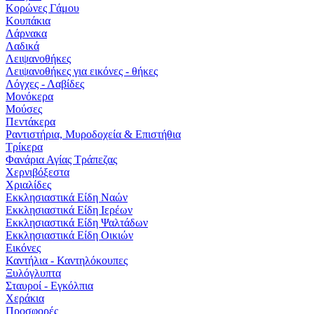
Κορώνες Γάμου
Κουπάκια
Λάρνακα
Λαδικά
Λειψανοθήκες
Λειψανοθήκες για εικόνες - θήκες
Λόγχες - Λαβίδες
Μονόκερα
Μούσες
Πεντάκερα
Ραντιστήρια, Μυροδοχεία & Επιστήθια
Τρίκερα
Φανάρια Αγίας Τράπεζας
Χερνιβόξεστα
Χριαλίδες
Εκκλησιαστικά Είδη Ναών
Εκκλησιαστικά Είδη Ιερέων
Εκκλησιαστικά Είδη Ψαλτάδων
Εκκλησιαστικά Είδη Οικιών
Εικόνες
Καντήλια - Καντηλόκουπες
Ξυλόγλυπτα
Σταυροί - Εγκόλπια
Χεράκια
Προσφορές