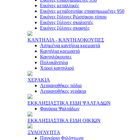
Εικόνες μεταλλικές
Εικόνες μεταξοτυπίας επιασημωμένες 950
Εικόνες ξύλινες Ρώσσικου τύπου
Εικόνες ξύλινες σκαλιστές
Εικόνες ξύλινες σκαφτές
ΚAΝΤΗΛΙA - ΚAΝΤΗΛΟΚΟΥΠΕΣ
Ασημένια καντήλια κρεμαστά
Καντήλια κρεμαστά
Καντηλόκουπες
Πολυκάντηλα
Χοροί καντηλιού
ΧΕΡAΚΙA
Λειψανοθήκες πόδια
Λειψανοθήκες χεράκια
ΕΚΚΛΗΣΙAΣΤΙΚA ΕΙΔΗ ΨAΛΤAΔΩΝ
Φανάρια Ψαλτάδων
ΕΚΚΛΗΣΙAΣΤΙΚA ΕΙΔΗ ΟΙΚΙΩΝ
ΞΥΛΟΓΛΥΠΤA
Παγκάρια Φιλόπτωχα