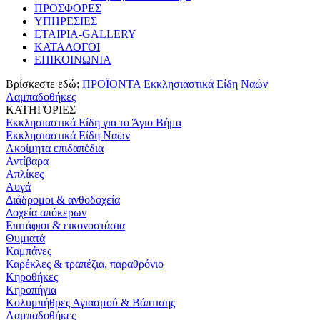
ΠΡΟΣΦΟΡΕΣ
ΥΠΗΡΕΣΙΕΣ
ΕΤΑΙΡΙΑ-GALLERY
ΚΑΤΑΛΟΓΟΙ
ΕΠΙΚΟΙΝΩΝΙΑ
Βρίσκεστε εδώ:
ΠΡΟΪΟΝΤΑ
Εκκλησιαστικά Είδη Ναών
Λαμπαδοθήκες
ΚΑΤΗΓΟΡΙΕΣ
Εκκλησιαστικά Είδη για το Άγιο Βήμα
Εκκλησιαστικά Είδη Ναών
Ακοίμητα επιδαπέδια
Αντίβαρα
Απλίκες
Αυγά
Διάδρομοι & ανθοδοχεία
Δοχεία απόκερων
Επιτάφιοι & εικονοστάσια
Θυμιατά
Καμπάνες
Καρέκλες & τραπέζια, παραθρόνιο
Κηροθήκες
Κηροπήγια
Κολυμπήθρες Αγιασμού & Βάπτισης
Λαμπαδοθήκες