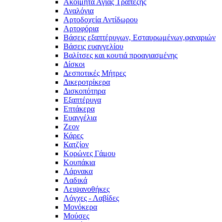
Ακοίμητα Αγίας Τραπέζης
Αναλόγια
Αρτοδοχεία Αντίδωρου
Αρτοφόρια
Βάσεις εξαπτέρυγων, Εσταυρωμένων,φαναριών
Βάσεις ευαγγελίου
Βαλίτσες και κουτιά προαγιασμένης
Δίσκοι
Δεσποτικές Μήτρες
Δικεροτρίκερα
Δισκοπότηρα
Εξαπτέρυγα
Επτάκερα
Ευαγγέλια
Ζεον
Κάρες
Κατζίον
Κορώνες Γάμου
Κουπάκια
Λάρνακα
Λαδικά
Λειψανοθήκες
Λόγχες - Λαβίδες
Μονόκερα
Μούσες