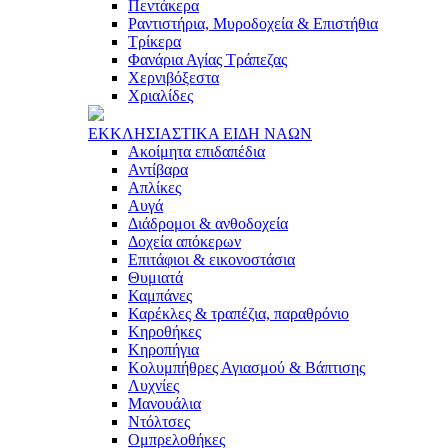
Πεντάκερα
Ραντιστήρια, Μυροδοχεία & Επιστήθια
Τρίκερα
Φανάρια Αγίας Τράπεζας
Χερνιβόξεστα
Χριαλίδες
ΕΚΚΛΗΣΙAΣΤΙΚA ΕΙΔΗ ΝAΩΝ
Ακοίμητα επιδαπέδια
Αντίβαρα
Απλίκες
Αυγά
Διάδρομοι & ανθοδοχεία
Δοχεία απόκερων
Επιτάφιοι & εικονοστάσια
Θυμιατά
Καμπάνες
Καρέκλες & τραπέζια, παραθρόνιο
Κηροθήκες
Κηροπήγια
Κολυμπήθρες Αγιασμού & Βάπτισης
Λυχνίες
Μανουάλια
Ντόλτσες
Ομπρελοθήκες