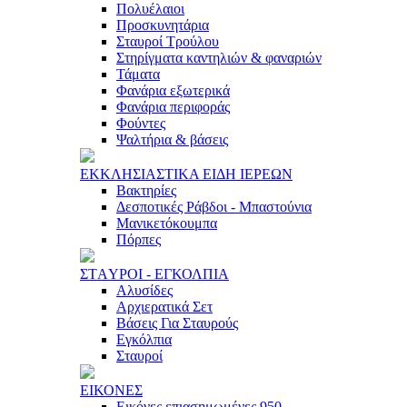
Πολυέλαιοι
Προσκυνητάρια
Σταυροί Τρούλου
Στηρίγματα καντηλιών & φαναριών
Τάματα
Φανάρια εξωτερικά
Φανάρια περιφοράς
Φούντες
Ψαλτήρια & βάσεις
ΕΚΚΛΗΣΙAΣΤΙΚA ΕΙΔΗ ΙΕΡΕΩΝ
Βακτηρίες
Δεσποτικές Ράβδοι - Μπαστούνια
Μανικετόκουμπα
Πόρπες
ΣΤAΥΡΟΙ - ΕΓΚΟΛΠΙA
Αλυσίδες
Αρχιερατικά Σετ
Βάσεις Για Σταυρούς
Εγκόλπια
Σταυροί
ΕΙΚΟΝΕΣ
Εικόνες επιασημωμένες 950