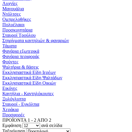
Λυχνίες
Μανουάλια
Ντόλτσες
Ομπρελοθήκες
Πολυέλαιοι
Προσκυνητάρια
Σταυροί Τρούλου
Στηρίγματα καντηλιών & φαναριών
Τάματα
Φανάρια εξωτερικά
Φανάρια περιφοράς
Φούντες
Ψαλτήρια & βάσεις
Εκκλησιαστικά Είδη Ιερέων
Εκκλησιαστικά Είδη Ψαλτάδων
Εκκλησιαστικά Είδη Οικιών
Εικόνες
Καντήλια - Καντηλόκουπες
Ξυλόγλυπτα
Σταυροί - Εγκόλπια
Χεράκια
Προσφορές
ΠΡΟΪΟΝΤΑ 1 - 2 ΑΠΟ 2
Εμφάνιση
ανά σελίδα
Ταξινόμηση