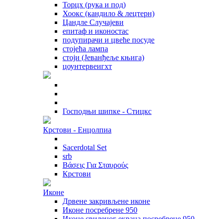
Торцх (рука и под)
Хоокс (кандило & лецтерн)
Цандле Случајеви
епитаф и иконостас
подупирачи и цвеће посуде
стојећа лампа
стоји (Јеванђеље књига)
цоунтервеигхт
Господњи шипке - Стицкс
Крстови - Енцолпиа
Sacerdotal Set
srb
Βάσεις Για Σταυρούς
Крстови
Иконе
Дрвене закривљене иконе
Иконе посребрене 950
Иконе свиленог екрана посребрене 950