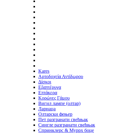
Kares
Αρτοδοχεία Αντίδωρου
Δίσκοι
Εξαπτέρυγα
Επτάκερα
Κορώνες Γάμου
Вигил лампе (олтар)
Ларнаца
Олтарски фењер
Пет разгранати свећњак
Сингле разгранати свећњак
Спринклерс & Муррх боце