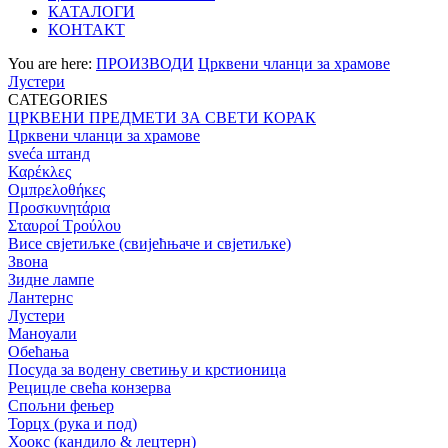
КАТАЛОГИ
КОНТАКТ
You are here:
ПРОИЗВОДИ
Црквени чланци за храмове
Лустери
CATEGORIES
ЦРКВЕНИ ПРЕДМЕТИ ЗА СВЕТИ КОРАК
Црквени чланци за храмове
sveća штанд
Καρέκλες
Ομπρελοθήκες
Προσκυνητάρια
Σταυροί Τρούλου
Висе свјетиљке (свијећњаче и свјетиљке)
Звона
Зидне лампе
Лантернс
Лустери
Маноуали
Обећања
Посуда за водену светињу и крстионица
Рецицле свећа конзерва
Спољни фењер
Торцх (рука и под)
Хоокс (кандило & лецтерн)