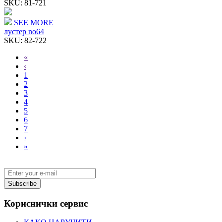
SKU:
81-721
SEE MORE
лустер no64
SKU:
82-722
«
‹
1
2
3
4
5
6
7
›
»
Subscribe
Кориснички сервис