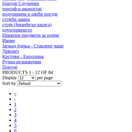
Цандле Случајеви
епитаф и иконостас
подупирачи и цвеће посуде
стојећа лампа
стоји (Јеванђеље књига)
цоунтервеигхт
Црквени предмети за појаче
Иконе
Јагњад бдења - Стаклене чаше
Дрворез
Крстови - Енцолпиа
Ручни реликвијари
Понуде
PRODUCTS 1 - 12 OF 84
Display
per page
Sort by
«
‹
1
2
3
4
5
6