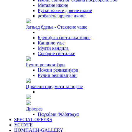
Металне иконе
Руске макете дрвене иконе
резбарене дрвене иконе
Јагњад бдења - Стаклене чаше
Бденијска светиљка хорос
Кандило уље
Мулти кандила
Сребрне светиљке
Ручни реликвијари
Ножни реликвијари
Ручни реликвијари
Црквени предмети за појаче
Дрворез
Παγκάρια Φιλόπτωχα
SPECIAL OFFERS
УСЛУГЕ
ЦОМПАНИ-GALLERY