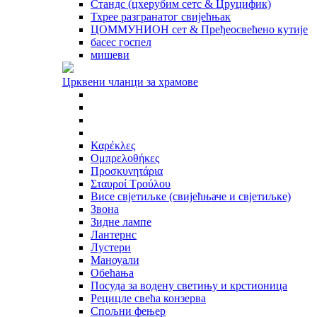
Стандс (цхерубим сетс & Цруцифик)
Тхрее разгранатог свијећњак
ЦОММУНИОН сет & Пређеосвећено кутије
басес госпел
мишеви
Црквени чланци за храмове
Καρέκλες
Ομπρελοθήκες
Προσκυνητάρια
Σταυροί Τρούλου
Висе свјетиљке (свијећњаче и свјетиљке)
Звона
Зидне лампе
Лантернс
Лустери
Маноуали
Обећања
Посуда за водену светињу и крстионица
Рецицле свећа конзерва
Спољни фењер